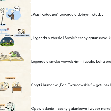
„Piast Kołodziej". Legenda o dobrym władcy
„Legenda o Warsie i Sawie": cechy gatunkowe, 
Legenda o smoku wawelskim – fabuła, bohaterow
Spryt i humor w „Pani Twardowskiej” – gatunek b
Opowiadanie – cechy gatunkowe i wybór narrat