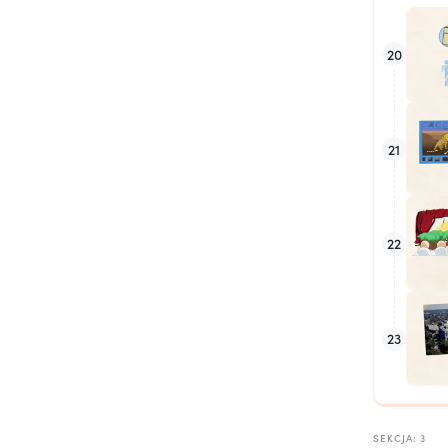
20
21
22
23
SEKCJA: 3