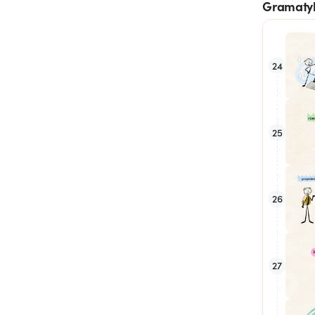
Gramatyk
24
25
26
27