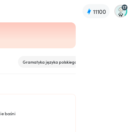
17
11100
Gramatyka języka polskiego
Komunikacja językowa
nie baśni