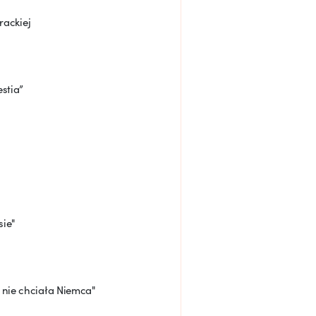
rackiej
stia”
sie"
 nie chciała Niemca"