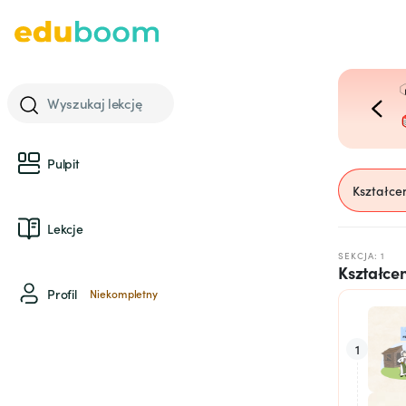
Wyszukaj lekcję
Pulpit
Kształcen
Lekcje
SEKCJA: 1
Kształcen
Profil
Niekompletny
1