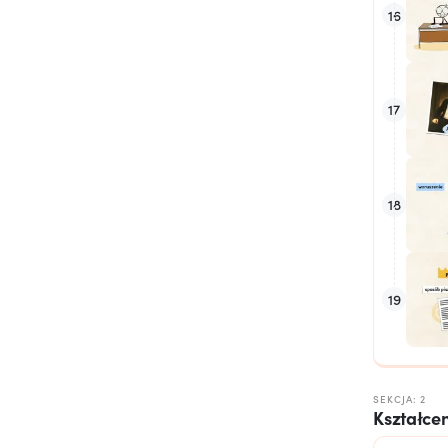
16
17
18
19
SEKCJA: 2
Kształcen