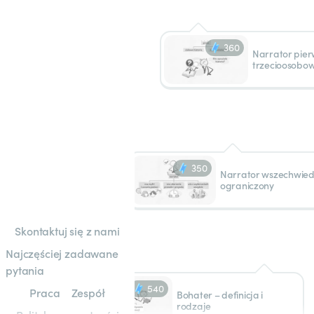
360
Narrator pier
trzecioosobo
350
Narrator wszechwied
ograniczony
Skontaktuj się z nami
Najczęściej zadawane
pytania
540
Praca
Zespół
Bohater – definicja i
rodzaje