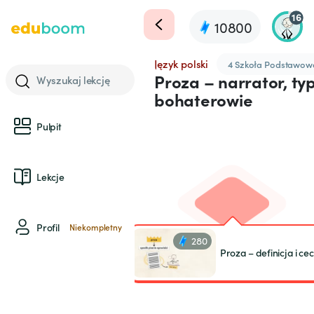
16
10800
Język polski
4 Szkoła Podstawow
Proza – narrator, typ
Wyszukaj lekcję
bohaterowie
Pulpit
Lekcje
Profil
Niekompletny
280
Proza – definicja i ce