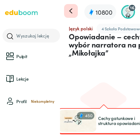
16
10800
Język polski
4 Szkoła Podstawow
Opowiadanie – cech
Wyszukaj lekcję
wybór narratora na
„Mikołajka”
Pulpit
Lekcje
Profil
Niekompletny
450
Cechy gatunkowe i
struktura opowiadan