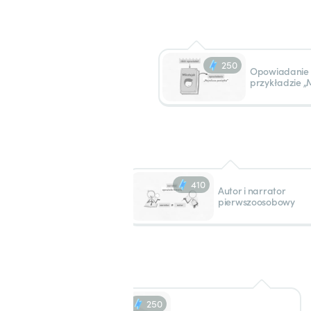
250
Opowiadanie
przykładzie „
410
Autor i narrator
pierwszoosobowy
250