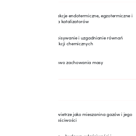
Reakcje endotermiczne, egzotermiczne i
17
rola katalizatorów
Zapisywanie i uzgadnianie równań
18
reakcji chemicznych
Prawo zachowania masy
19
SEKCJA: 5
Gazy wokół nas
Powietrze jako mieszanina gazów i jego
20
właściwości