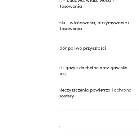
Tlen – budowa, właściwości i
21
zastosowania
Tlenki – właściwości, otrzymywanie i
22
zastosowania
Wodór paliwo przyszłości
23
Azot i gazy szlachetne oraz zjawisko
24
korozji
Zanieczyszczenia powietrza i ochrona
25
atmosfery
SEKCJA: 6
Woda i roztwory wodne