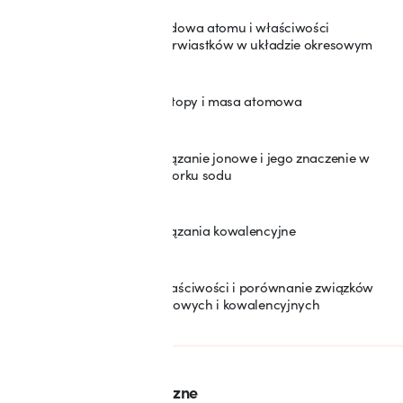
Budowa atomu i właściwości
12
pierwiastków w układzie okresowym
Izotopy i masa atomowa
13
Wiązanie jonowe i jego znaczenie w
14
chlorku sodu
Wiązania kowalencyjne
15
Właściwości i porównanie związków
16
jonowych i kowalencyjnych
SEKCJA: 4
Prawa i reakcje chemiczne