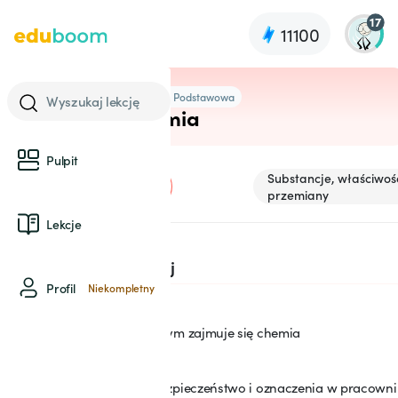
17
11100
7 Szkoła Podstawowa
Wyszukaj lekcję
Chemia
Pulpit
Substancje, właściwośc
W pracowni chemicznej
przemiany
Lekcje
SEKCJA: 1
W pracowni chemicznej
Profil
Niekompletny
Czym zajmuje się chemia
1
Bezpieczeństwo i oznaczenia w pracowni
2