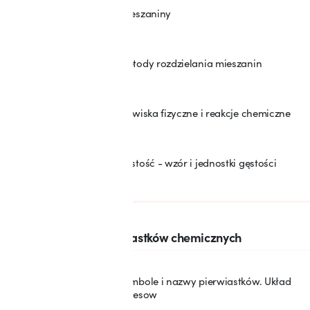
Mieszaniny
7
Metody rozdzielania mieszanin
8
Zjawiska fizyczne i reakcje chemiczne
9
Gęstość - wzór i jednostki gęstości
10
SEKCJA: 3
Układ okresowy pierwiastków chemicznych
Symbole i nazwy pierwiastków. Układ
11
okresow