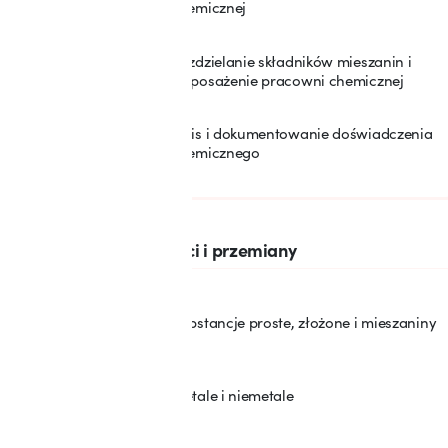
chemicznej
Rozdzielanie składników mieszanin i
3
wyposażenie pracowni chemicznej
Opis i dokumentowanie doświadczenia
4
chemicznego
SEKCJA: 2
Substancje, właściwości i przemiany
Substancje proste, złożone i mieszaniny
5
Metale i niemetale
6