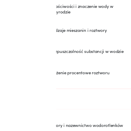
Właściwości i znaczenie wody w
26
przyrodzie
Rodzaje mieszanin i roztwory
27
Rozpuszczalność substancji w wodzie
28
Stężenie procentowe roztworu
29
SEKCJA: 7
Wodorotlenki
Wzory i nazewnictwo wodorotlenków
30