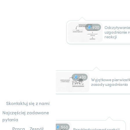
620
Odczytywanie 
uzgadnianie 
reakcji
430
Wyjątkowe pierwiastki
zasady uzgadniania
Skontaktuj się z nami
Najczęściej zadawane
pytania
560
Praca
Zespół
Przykłady równań reakcji