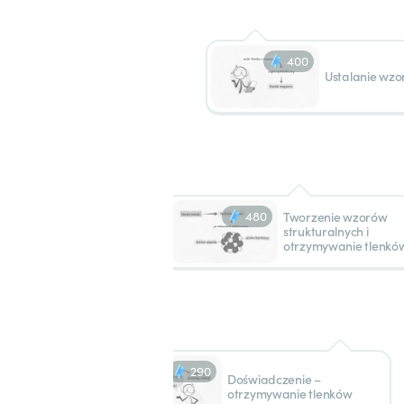
400
Ustalanie wzo
480
Tworzenie wzorów
strukturalnych i
otrzymywanie tlenkó
290
Doświadczenie –
otrzymywanie tlenków