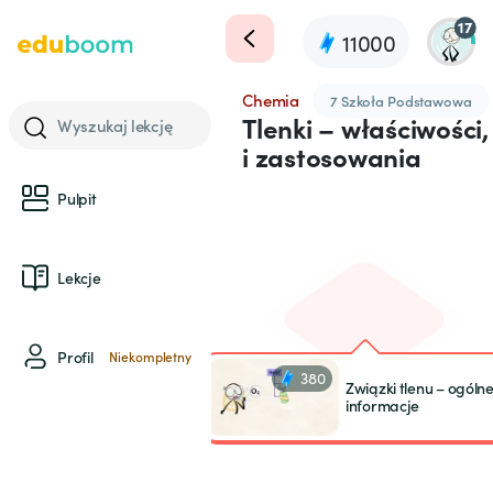
17
11000
Chemia
7 Szkoła Podstawowa
Tlenki – właściwości
Wyszukaj lekcję
i zastosowania
Pulpit
Lekcje
Profil
Niekompletny
380
Związki tlenu – ogóln
informacje