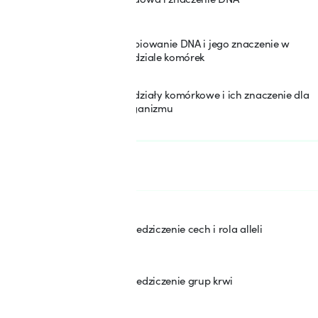
Kopiowanie DNA i jego znaczenie w
3
podziale komórek
Podziały komórkowe i ich znaczenie dla
4
organizmu
SEKCJA: 2
Dziedziczenie cech
Dziedziczenie cech i rola alleli
5
Dziedziczenie grup krwi
6