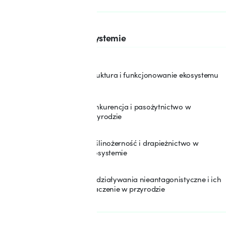
SEKCJA: 4
Oddziaływania w ekosystemie
Struktura i funkcjonowanie ekosystemu
12
Konkurencja i pasożytnictwo w
13
przyrodzie
Roślinożerność i drapieżnictwo w
14
ekosystemie
Oddziaływania nieantagonistyczne i ich
15
znaczenie w przyrodzie