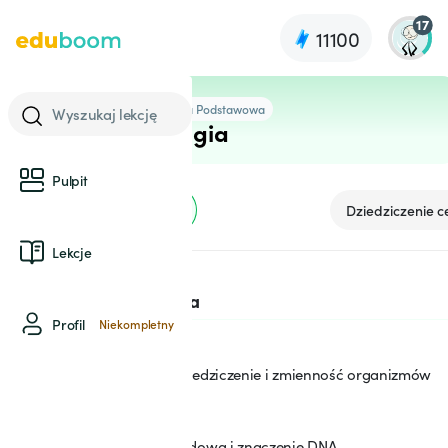
17
11100
8 Szkoła Podstawowa
Wyszukaj lekcję
Biologia
Pulpit
Podstawy dziedziczenia
Dziedziczenie c
Lekcje
SEKCJA: 1
Podstawy dziedziczenia
Profil
Niekompletny
Dziedziczenie i zmienność organizmów
1
Budowa i znaczenie DNA
2