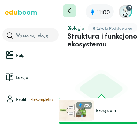
17
11100
Biologia
8 Szkoła Podstawowa
Struktura i funkcjon
Wyszukaj lekcję
ekosystemu
Pulpit
Lekcje
Profil
Niekompletny
320
Ekosystem