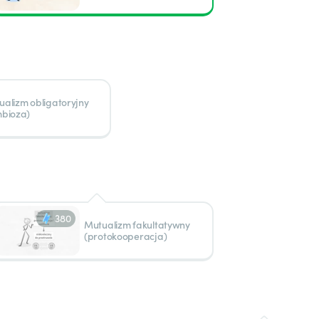
ualizm obligatoryjny
mbioza)
380
Mutualizm fakultatywny
(protokooperacja)