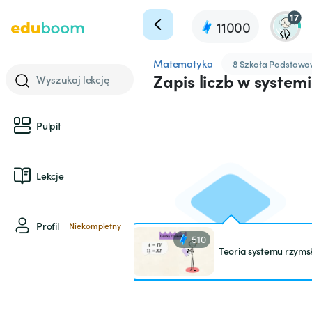
17
11000
Matematyka
8 Szkoła Podstaw
Zapis liczb w system
Wyszukaj lekcję
Pulpit
Lekcje
Profil
Niekompletny
510
Teoria systemu rzyms