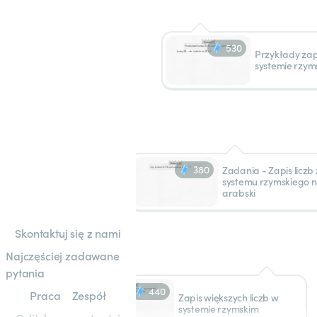
530
Przykłady zapi
systemie rzym
380
Zadania - Zapis liczb 
systemu rzymskiego 
arabski
Skontaktuj się z nami
Najczęściej zadawane
pytania
440
Praca
Zespół
Zapis większych liczb w
systemie rzymskim