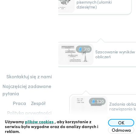
pisemnych (ułamki
dziesiętne)
310
Szacowanie wyników
obliczeń
Skontaktuj się z nami
Najczęściej zadawane
pytania
520
Praca
Zespół
Zadania oblic
rozwiązania k
Polityka prywatności
Używamy
plików cookies
, aby korzystanie z
Regulamin
OK
serwisu było wygodne oraz do analizy danych i
Odmowa
reklam.