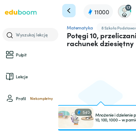
17
11000
Matematyka
8 Szkoła Podstaw
Potęgi 10, przeliczan
Wyszukaj lekcję
rachunek dziesiętny
Pulpit
Lekcje
Profil
Niekompletny
540
Mnożenie i dzielenie 
10, 100, 1000 – w pami