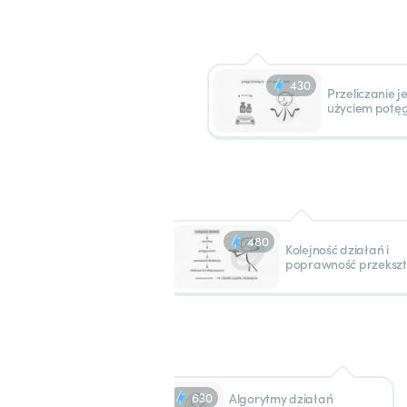
430
Przeliczanie j
użyciem potęg
480
Kolejność działań i
poprawność przeksz
630
Algorytmy działań