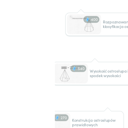
400
Rozpoznawani
klasyfikacja 
540
Wysokość ostrosłupa 
spodek wysokości
270
Konstrukcja ostrosłupów
prawidłowych