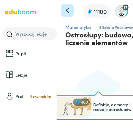
17
11100
Matematyka
8 Szkoła Podstaw
Ostrosłupy: budowa,
Wyszukaj lekcję
liczenie elementów
Pulpit
Lekcje
Profil
Niekompletny
400
Definicje, elementy i
rodzaje ostrosłupów