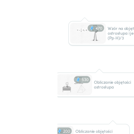
470
Wzór na objęt
ostrosłupa i je
(Pp·H)/3
530
Obliczanie objętości
ostrosłupa
200
Obliczanie objętości