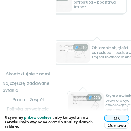
ostrosłupa – podstawa
trapez
510
Obliczanie objętości
ostrosłupa – podsta
trójkąt równoramien
Skontaktuj się z nami
Najczęściej zadawane
pytania
Bryła z dwóch
220
Praca
Zespół
prawidłowyc
czworokątnych
Polityka prywatności
podstawami
Używamy
plików cookies
, aby korzystanie z
Regulamin
OK
serwisu było wygodne oraz do analizy danych i
Odmowa
reklam.