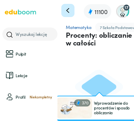
17
11100
Matematyka
7 Szkoła Podstaw
Procenty: obliczanie
Wyszukaj lekcję
w całości
Pulpit
Lekcje
Profil
Niekompletny
370
Wprowadzenie do
procentów i sposób
obliczania