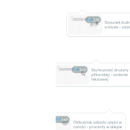
370
Stosunek licz
w klasie - zad
300
Skuteczność drużyny
piłkarskiej - zadanie
tekstowej
340
Obliczanie udziału części w
całości - procenty w sklepie