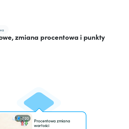
owa
owe, zmiana procentowa i punkty
520
Procentowa zmiana
wartości