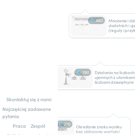
460
Mnożenie i dzi
dodatnich i u
(reguły i przy
290
Działania na liczbach
ujemnych z ułamkami 
liczbami dziesiętnymi
Skontaktuj się z nami
Najczęściej zadawane
pytania
270
Praca
Zespół
Określanie znaku wyniku
bez obliczania wartości