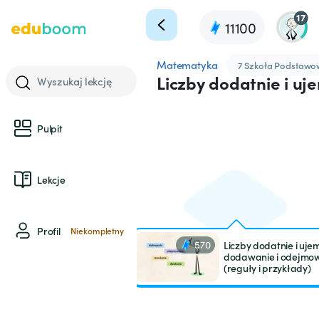
17
11100
Matematyka
7 Szkoła Podstaw
Liczby dodatnie i uj
Wyszukaj lekcję
Pulpit
Lekcje
Profil
Niekompletny
570
Liczby dodatnie i uje
dodawanie i odejmo
(reguły i przykłady)