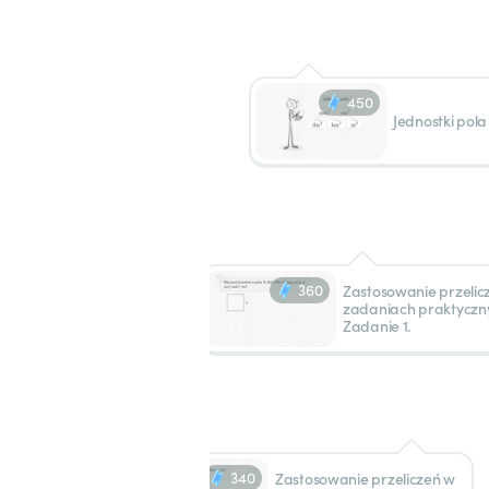
450
Jednostki pola 
360
Zastosowanie przelic
zadaniach praktyczn
Zadanie 1.
340
Zastosowanie przeliczeń w