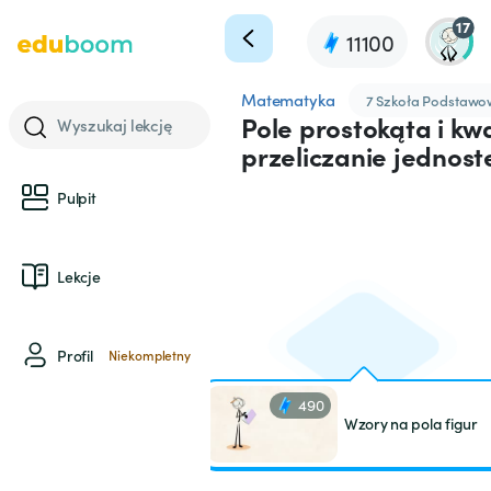
17
11100
Matematyka
7 Szkoła Podstaw
Pole prostokąta i kw
Wyszukaj lekcję
przeliczanie jednost
Pulpit
Lekcje
Profil
Niekompletny
490
Wzory na pola figur