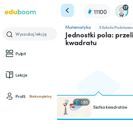
17
11100
Matematyka
5 Szkoła Podstaw
Jednostki pola: przel
Wyszukaj lekcję
kwadratu
Pulpit
Lekcje
Profil
Niekompletny
580
Siatka kwadratów