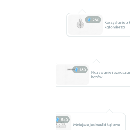
280
Korzystanie z
kątomierza
180
Nazywanie i oznacza
kątów
540
Mniejsze jednostki kątowe