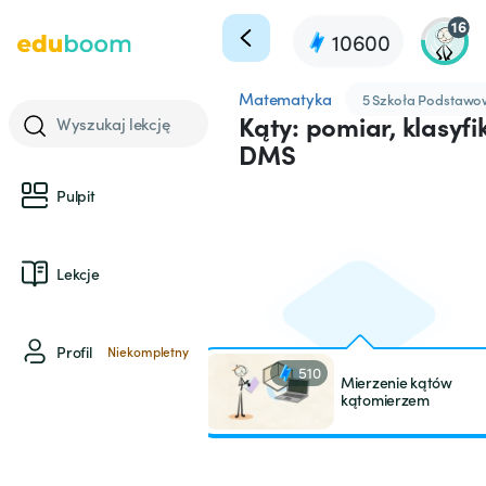
16
10600
Matematyka
5 Szkoła Podstaw
Kąty: pomiar, klasyfi
Wyszukaj lekcję
DMS
Pulpit
Lekcje
Profil
Niekompletny
510
Mierzenie kątów
kątomierzem