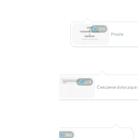
270
Proste
270
Ćwiczenie dotyczące li
360