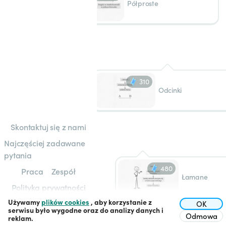
Półproste
310
Odcinki
Skontaktuj się z nami
Najczęściej zadawane
pytania
480
Praca
Zespół
Łamane
Polityka prywatności
Używamy
plików cookies
, aby korzystanie z
Regulamin
OK
serwisu było wygodne oraz do analizy danych i
Odmowa
reklam.