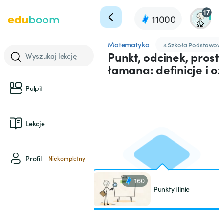
17
11000
Matematyka
4 Szkoła Podstaw
Punkt, odcinek, prost
Wyszukaj lekcję
łamana: definicje i 
Pulpit
Lekcje
Profil
Niekompletny
160
Punkty i linie