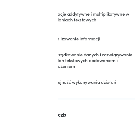
Relacje addytywne i multiplikatywne w
9
zadaniach tekstowych
Analizowanie informacji
10
Porządkowanie danych i rozwiązywanie
zadań tekstowych dodawaniem i
11
mnożeniem
Kolejność wykonywania działań
12
SEKCJA: 2
Systemy zapisywania liczb