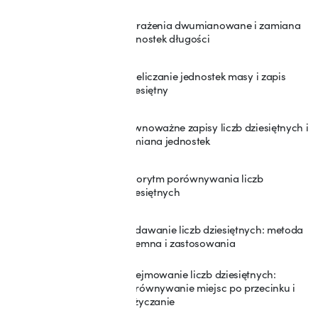
Wyrażenia dwumianowane i zamiana
51
jednostek długości
Przeliczanie jednostek masy i zapis
52
dziesiętny
Równoważne zapisy liczb dziesiętnych i
53
zamiana jednostek
Algorytm porównywania liczb
54
dziesiętnych
Dodawanie liczb dziesiętnych: metoda
55
pisemna i zastosowania
Odejmowanie liczb dziesiętnych:
wyrównywanie miejsc po przecinku i
56
pożyczanie