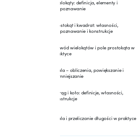
Wielokąty: definicja, elementy i
35
rozpoznawanie
Prostokąt i kwadrat: własności,
36
rozpoznawanie i konstrukcje
Obwód wielokątów i pole prostokąta w
37
praktyce
Skala – obliczenia, powiększanie i
38
pomniejszanie
Okrąg i koło: definicje, własności,
39
konstrukcje
Skala i przeliczanie długości w praktyce
40