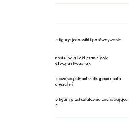
SEKCJA: 7
Pola figur
Pole figury: jednostki i porównywanie
57
Jednostki pola i obliczanie pola
58
prostokąta i kwadratu
Przeliczanie jednostek długości i pola
59
powierzchni
Pole figur i przekształcenia zachowujące
60
pole
SEKCJA: 8