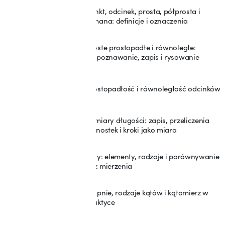
Punkt, odcinek, prosta, półprosta i
29
łamana: definicje i oznaczenia
Proste prostopadłe i równoległe:
30
rozpoznawanie, zapis i rysowanie
Prostopadłość i równoległość odcinków
31
Pomiary długości: zapis, przeliczenia
32
jednostek i kroki jako miara
Kąty: elementy, rodzaje i porównywanie
33
bez mierzenia
Stopnie, rodzaje kątów i kątomierz w
34
praktyce