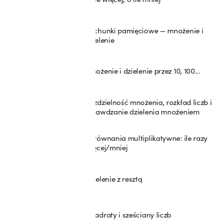
Rachunki pamięciowe — mnożenie i
3
dzielenie
Mnożenie i dzielenie przez 10, 100...
4
Rozdzielność mnożenia, rozkład liczb i
5
sprawdzanie dzielenia mnożeniem
Porównania multiplikatywne: ile razy
6
więcej/mniej
Dzielenie z resztą
7
Kwadraty i sześciany liczb
8