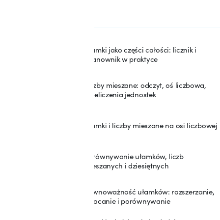
SEKCJA: 5
Ułamki zwykłe
Ułamki jako części całości: licznik i
41
mianownik w praktyce
Liczby mieszane: odczyt, oś liczbowa,
42
przeliczenia jednostek
Ułamki i liczby mieszane na osi liczbowej
43
Porównywanie ułamków, liczb
44
mieszanych i dziesiętnych
Równoważność ułamków: rozszerzanie,
45
skracanie i porównywanie