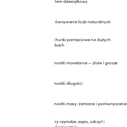
System dziesiątkowy
13
Porównywanie liczb naturalnych
14
Rachunki pamięciowe na dużych
15
liczbach
Jednostki monetarne — złote i grosze
16
Jednostki długości
17
Jednostki masy: zamiana i porównywanie
18
Cyfry rzymskie: zapis, odczyt i
19
porównywanie