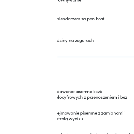
Z kalendarzem za pan brat
20
Godziny na zegarach
21
SEKCJA: 3
Działania pisemne
Dodawanie pisemne liczb
22
wielocyfrowych z przenoszeniem i bez
Odejmowanie pisemne z zamianami i
23
kontrolą wyniku