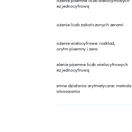
Mnożenie pisemne liczb wielocyfrowych
24
przez jednocyfrową
Mnożenie liczb zakończonych zerami
25
Mnożenie wielocyfrowe: rozkład,
26
algorytm pisemny i zera
Dzielenie pisemne liczb wielocyfrowych
27
przez jednocyfrową
Pisemne działania arytmetyczne: metoda
28
i zastosowania
SEKCJA: 4
Figury geometryczne