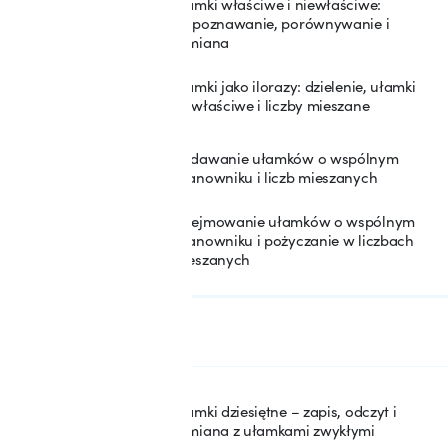
Ułamki właściwe i niewłaściwe:
rozpoznawanie, porównywanie i
46
zamiana
Ułamki jako ilorazy: dzielenie, ułamki
47
niewłaściwe i liczby mieszane
Dodawanie ułamków o wspólnym
48
mianowniku i liczb mieszanych
Odejmowanie ułamków o wspólnym
mianowniku i pożyczanie w liczbach
49
mieszanych
SEKCJA: 6
Ułamki dziesiętne
Ułamki dziesiętne – zapis, odczyt i
50
zamiana z ułamkami zwykłymi