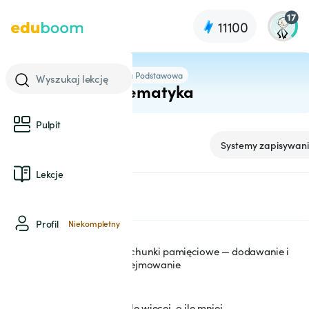
17
11100
4 Szkoła Podstawowa
Wyszukaj lekcję
Matematyka
Pulpit
Liczby i działania
Systemy zapisywani
Lekcje
SEKCJA: 1
Liczby i działania
Profil
Niekompletny
Rachunki pamięciowe — dodawanie i
1
odejmowanie
O ile więcej, o ile mniej
2