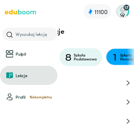
17
11100
Przeglądaj lekcje
Wyszukaj lekcję
Pulpit
7
8
1
Szkoła
Szkoła
Szkoła
wa
Podstawowa
Podstawowa
Ponadp
Lekcje
Chemia
Profil
Niekompletny
Fizyka
Biologia