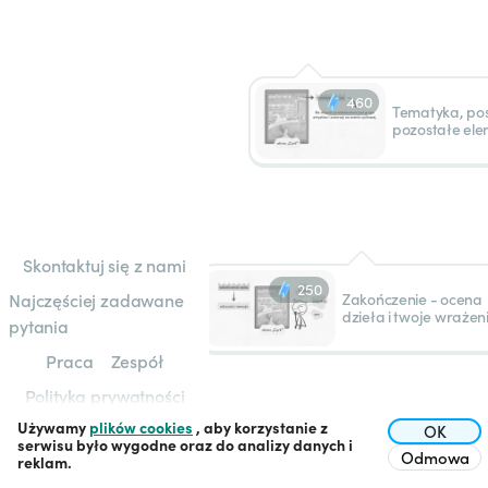
460
Tematyka, post
pozostałe el
Skontaktuj się z nami
250
Najczęściej zadawane
Zakończenie - ocena
dzieła i twoje wrażen
pytania
Praca
Zespół
Polityka prywatności
Używamy
plików cookies
, aby korzystanie z
Regulamin
OK
serwisu było wygodne oraz do analizy danych i
Odmowa
reklam.