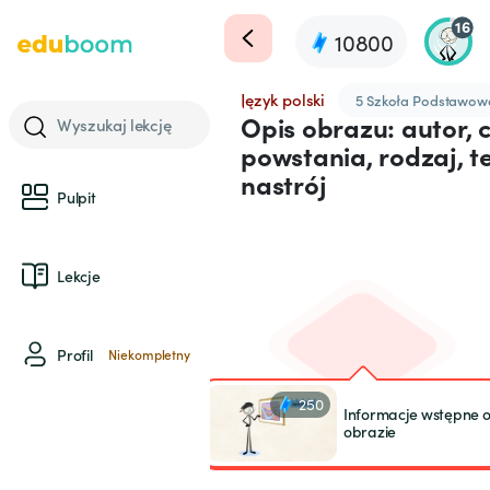
16
10800
Język polski
5 Szkoła Podstawow
Opis obrazu: autor, 
Wyszukaj lekcję
powstania, rodzaj, te
nastrój
Pulpit
Lekcje
Profil
Niekompletny
250
Informacje wstępne 
obrazie