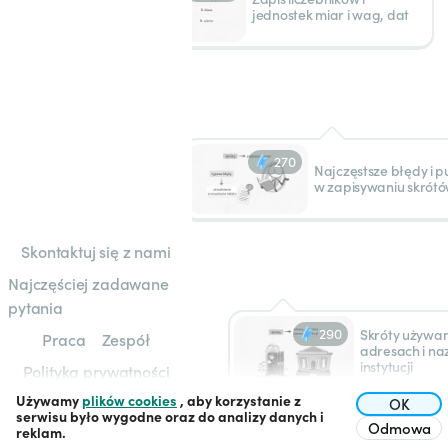
jednostek miar i wag, dat
270
Najczęstsze błędy i p
w zapisywaniu skrót
Skontaktuj się z nami
Najczęściej zadawane
pytania
290
Skróty używa
Praca
Zespół
adresach i n
instytucji
Polityka prywatności
Używamy
plików cookies
, aby korzystanie z
Regulamin
OK
serwisu było wygodne oraz do analizy danych i
Odmowa
reklam.