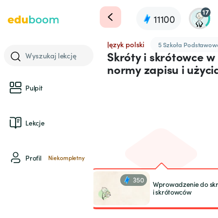
17
11100
Język polski
5 Szkoła Podstawow
Skróty i skrótowce w
Wyszukaj lekcję
normy zapisu i użyci
Pulpit
Lekcje
Profil
Niekompletny
350
Wprowadzenie do sk
i skrótowców