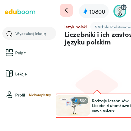
16
10800
Język polski
5 Szkoła Podstawow
Liczebniki i ich zast
Wyszukaj lekcję
języku polskim
Pulpit
Lekcje
Profil
Niekompletny
590
Rodzaje liczebników.
Liczebniki ułamkowe i
nieokreślone