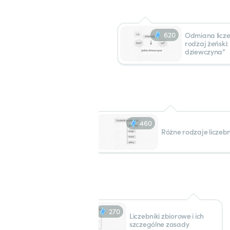
620
Odmiana licze
rodzaj żeński:
dziewczyna”
460
Różne rodzaje liczeb
270
Liczebniki zbiorowe i ich
szczególne zasady