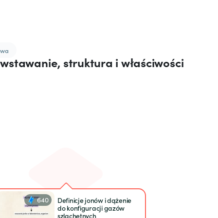
owa
wstawanie, struktura i właściwości
640
Definicje jonów i dążenie
do konfiguracji gazów
szlachetnych