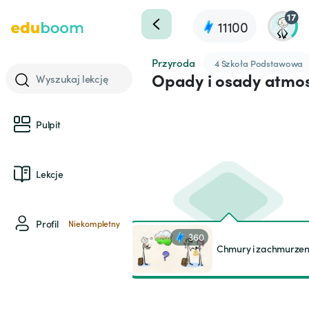
17
11100
Przyroda
4 Szkoła Podstawowa
Opady i osady atmo
Wyszukaj lekcję
Pulpit
Lekcje
Profil
Niekompletny
360
Chmury i zachmurzen