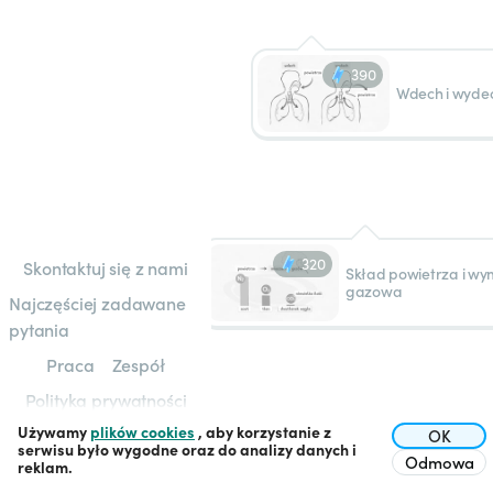
390
Wdech i wyde
320
Skontaktuj się z nami
Skład powietrza i w
gazowa
Najczęściej zadawane
pytania
Praca
Zespół
Polityka prywatności
Używamy
plików cookies
, aby korzystanie z
Regulamin
OK
serwisu było wygodne oraz do analizy danych i
Odmowa
reklam.