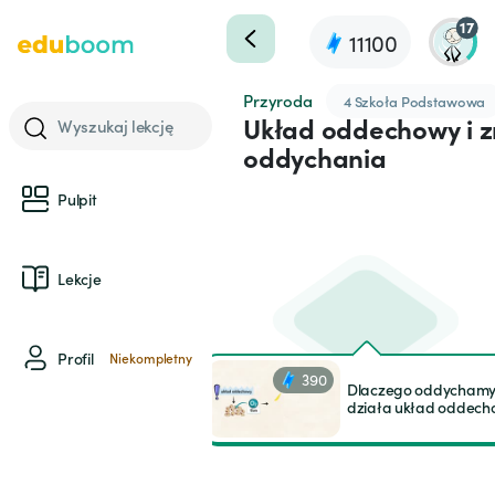
17
11100
Przyroda
4 Szkoła Podstawowa
Układ oddechowy i 
Wyszukaj lekcję
oddychania
Pulpit
Lekcje
Profil
Niekompletny
390
Dlaczego oddychamy 
działa układ oddech