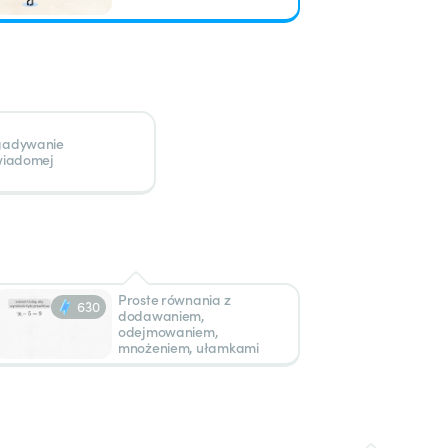
adywanie
wiadomej
Proste równania z
630
dodawaniem,
odejmowaniem,
mnożeniem, ułamkami