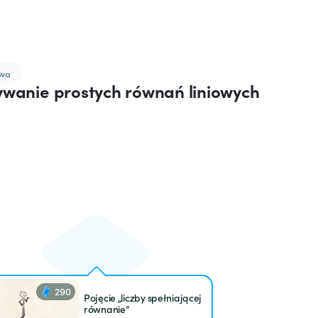
owa
zywanie prostych równań liniowych
290
Pojęcie „liczby spełniającej
równanie”