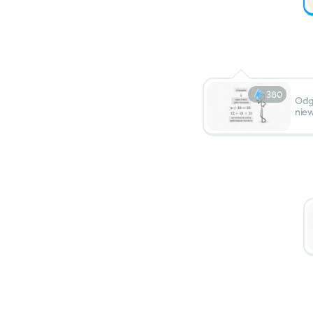
380
Odg
nie