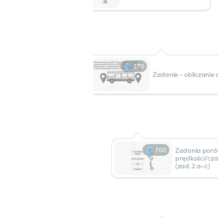
270
Zadanie - obliczanie 
700
Zadania por
prędkości/cza
(zad. 2 a–c)