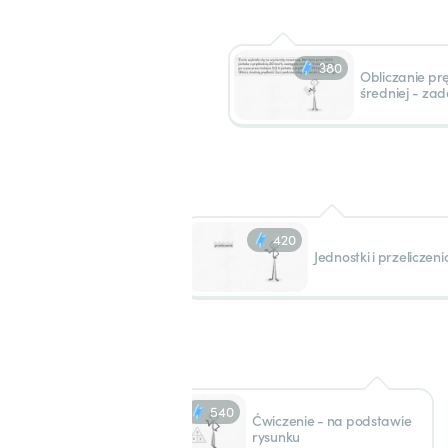
380
Obliczanie pr
średniej - zad
420
Jednostki i przeliczeni
540
Ćwiczenie - na podstawie
rysunku