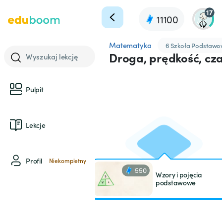
17
11100
Matematyka
6 Szkoła Podstaw
Droga, prędkość, cz
Wyszukaj lekcję
Pulpit
Lekcje
Profil
Niekompletny
550
Wzory i pojęcia
podstawowe