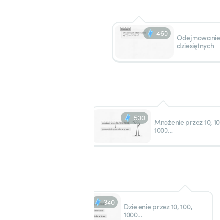
460
Odejmowanie
dziesiętnych
500
Mnożenie przez 10, 10
1000…
340
Dzielenie przez 10, 100,
1000…