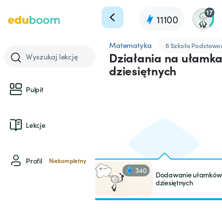
17
11100
Matematyka
6 Szkoła Podstaw
Działania na ułamk
Wyszukaj lekcję
dziesiętnych
Pulpit
Lekcje
Profil
Niekompletny
340
Dodawanie ułamków
dziesiętnych