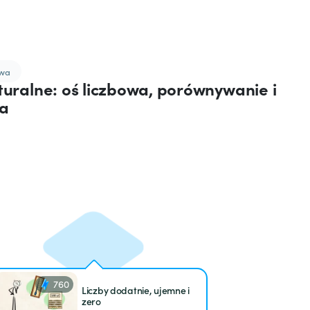
owa
aturalne: oś liczbowa, porównywanie i
a
760
Liczby dodatnie, ujemne i
zero