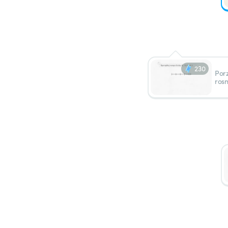
230
Por
rosn