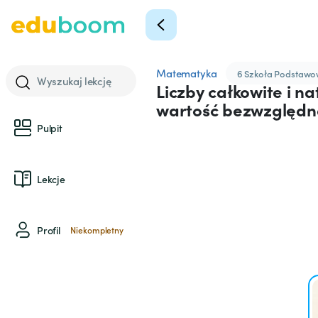
Matematyka
6 Szkoła Podstaw
Wyszukaj lekcję
Liczby całkowite i n
wartość bezwzględn
Pulpit
Lekcje
Profil
Niekompletny