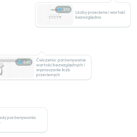
370
Liczby przeciwne i wartość
bezwzględna
Ćwiczenia: porównywanie
690
wartości bezwzględnych i
wyznaczanie liczb
przeciwnych
ady porównywania
b