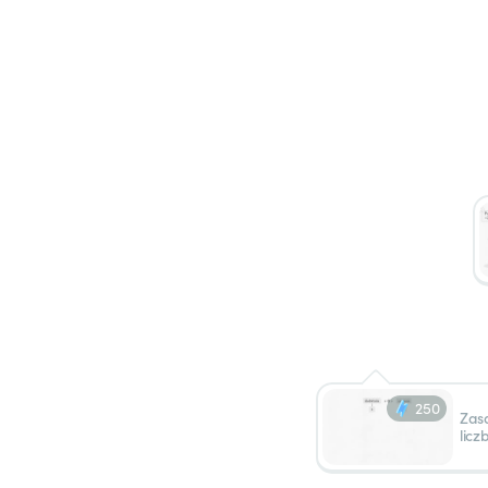
250
Zas
licz