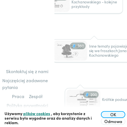
Kochanowskiego - kolejne
przykłady
360
Inne tematy pojawia
się we fraszkach Jana
Kochanowskiego
Skontaktuj się z nami
Najczęściej zadawane
pytania
200
Praca
Zespół
Krótkie pods
Polityka prywatności
Używamy
plików cookies
, aby korzystanie z
Regulamin
OK
serwisu było wygodne oraz do analizy danych i
Odmowa
reklam.