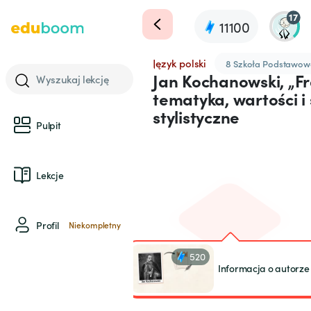
17
11100
Język polski
8 Szkoła Podstawow
Jan Kochanowski, „Fr
Wyszukaj lekcję
tematyka, wartości i 
stylistyczne
Pulpit
Lekcje
Profil
Niekompletny
520
Informacja o autorze