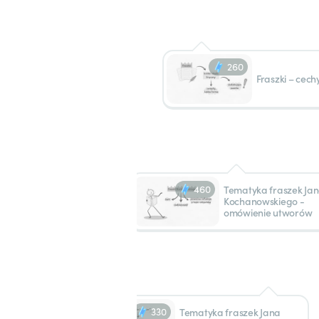
260
Fraszki – cec
460
Tematyka fraszek Ja
Kochanowskiego -
omówienie utworów
330
Tematyka fraszek Jana