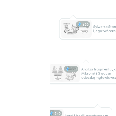
380
Sylwetka Sta
i jego twórczo
360
Analiza fragmentu „J
Mikromił i Gigacyn
ucieczkę mgławic wsz
540
Język i środki artystyczne w