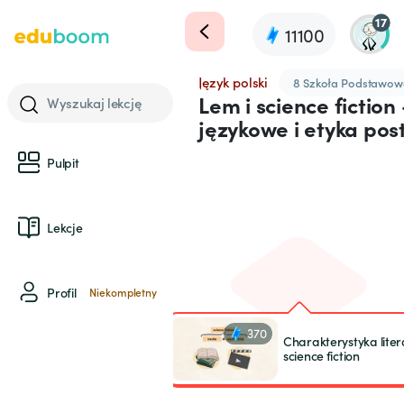
17
11100
Język polski
8 Szkoła Podstawow
Lem i science fiction 
Wyszukaj lekcję
językowe i etyka pos
Pulpit
Lekcje
Profil
Niekompletny
370
Charakterystyka liter
science fiction