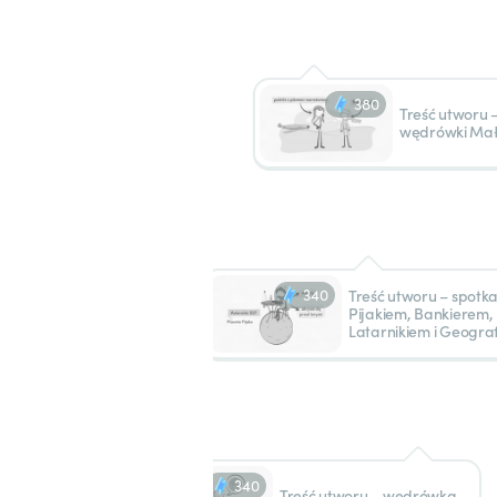
380
Treść utworu 
wędrówki Mał
340
Treść utworu – spotka
Pijakiem, Bankierem,
Latarnikiem i Geogr
340
Treść utworu – wędrówka