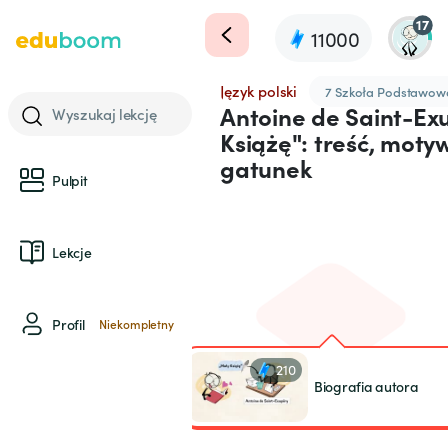
17
11000
Język polski
7 Szkoła Podstawow
Antoine de Saint-Ex
Wyszukaj lekcję
Książę": treść, motyw
gatunek
Pulpit
Lekcje
Profil
Niekompletny
210
Biografia autora