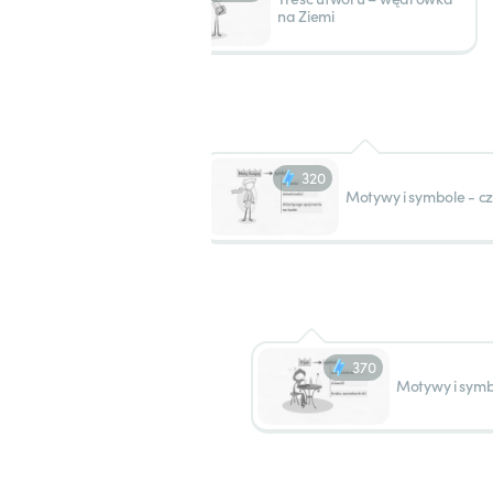
na Ziemi
320
Motywy i symbole - cz
370
Motywy i symbo