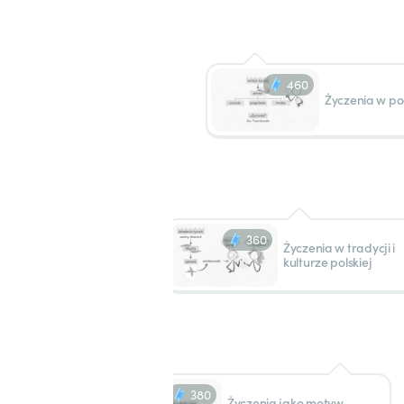
460
Życzenia w poe
360
Życzenia w tradycji i
kulturze polskiej
380
Życzenia jako motyw