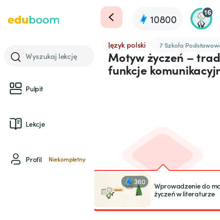
16
10800
Język polski
7 Szkoła Podstawow
Motyw życzeń – trady
Wyszukaj lekcję
funkcje komunikacyj
Pulpit
Lekcje
Profil
Niekompletny
360
Wprowadzenie do m
życzeń w literaturze