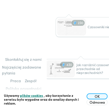
230
Czasowniki ni
Skontaktuj się z nami
430
Jak rozróżnić czasown
Najczęściej zadawane
przechodnie od
pytania
nieprzechodnich?
Praca
Zespół
Polityka prywatności
Używamy
plików cookies
, aby korzystanie z
Regulamin
OK
serwisu było wygodne oraz do analizy danych i
Odmowa
reklam.