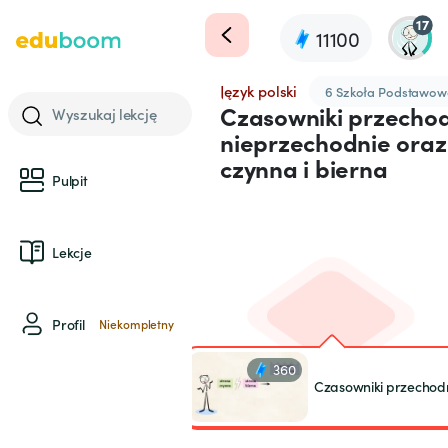
17
11100
Język polski
6 Szkoła Podstawow
Czasowniki przechod
Wyszukaj lekcję
nieprzechodnie oraz 
czynna i bierna
Pulpit
Lekcje
Profil
Niekompletny
360
Czasowniki przechod