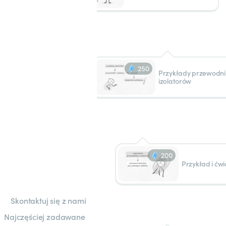
250
Przykłady przewodni
izolatorów
200
Przykład i ćwi
Skontaktuj się z nami
Najczęściej zadawane