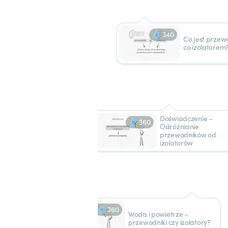
340
Co jest przew
co izolatorem
Doświadczenie –
360
Odróżnianie
przewodników od
izolatorów
360
Woda i powietrze –
przewodniki czy izolatory?