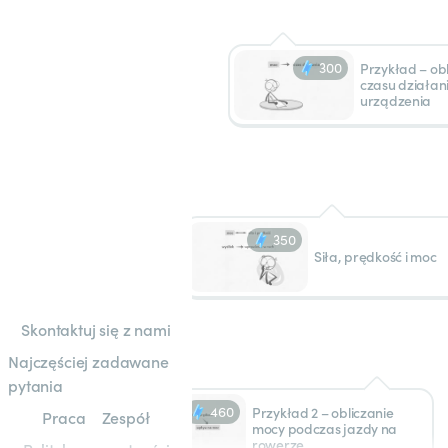
300
Przykład – obliczanie
czasu działan
urządzenia
350
Siła, prędkość i moc
Skontaktuj się z nami
Najczęściej zadawane
pytania
460
Przykład 2 – obliczanie
Praca
Zespół
mocy podczas jazdy na
rowerze