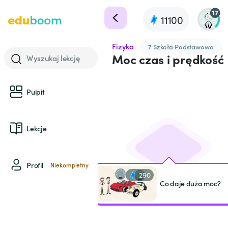
17
11100
Fizyka
7 Szkoła Podstawowa
Moc czas i prędkość
Wyszukaj lekcję
Pulpit
Lekcje
Profil
Niekompletny
290
Co daje duża moc?