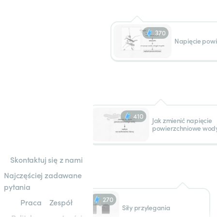
370
Napięcie pow
410
Jak zmienić napięcie
powierzchniowe wod
Skontaktuj się z nami
Najczęściej zadawane
pytania
270
Praca
Zespół
Siły przylegania