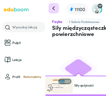
17
11100
Fizyka
7 Szkoła Podstawowa
Siły międzycząsteczk
Wyszukaj lekcję
powierzchniowe
Pulpit
Lekcje
Profil
Niekompletny
250
Siły spójności