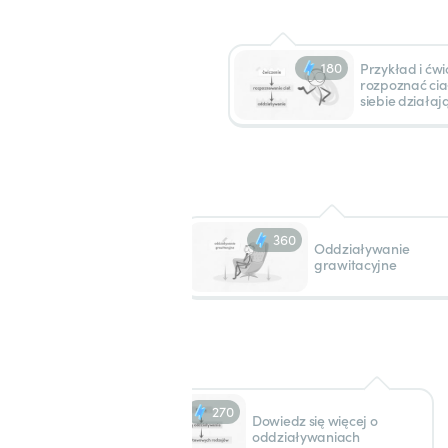
180
Przykład i ćwi
rozpoznać cia
siebie działaj
360
Oddziaływanie
grawitacyjne
270
Dowiedz się więcej o
oddziaływaniach