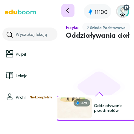
17
11100
Fizyka
7 Szkoła Podstawowa
Oddziaływania ciał
Wyszukaj lekcję
Pulpit
Lekcje
Profil
Niekompletny
480
Oddziaływanie
przedmiotów