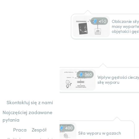
450
Obliczanie sił
masy wypartej 
objętości i gęs
360
Wpływ gęstości ciecz
siłę wyporu
Skontaktuj się z nami
Najczęściej zadawane
pytania
400
Praca
Zespół
Siła wyporu w gazach