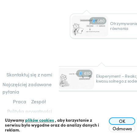
680
Otrzymywanie s
równania
610
Skontaktuj się z nami
Eksperyment – Reakc
kwasu solnego z sod
Najczęściej zadawane
pytania
Praca
Zespół
Polityka prywatności
Używamy
plików cookies
, aby korzystanie z
Regulamin
OK
serwisu było wygodne oraz do analizy danych i
Odmowa
reklam.