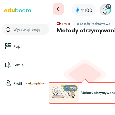
17
11100
Chemia
8 Szkoła Podstawowa
Metody otrzymywania
Wyszukaj lekcję
Pulpit
Lekcje
Profil
Niekompletny
300
Metody otrzymywania