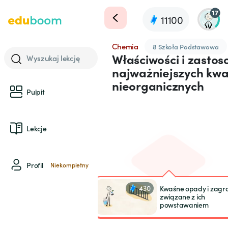
17
11100
Chemia
8 Szkoła Podstawowa
Właściwości i zasto
Wyszukaj lekcję
najważniejszych kw
nieorganicznych
Pulpit
Lekcje
Profil
Niekompletny
430
Kwaśne opady i zagr
związane z ich
powstawaniem