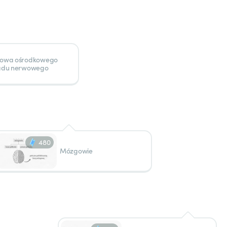
owa ośrodkowego
adu nerwowego
480
Mózgowie