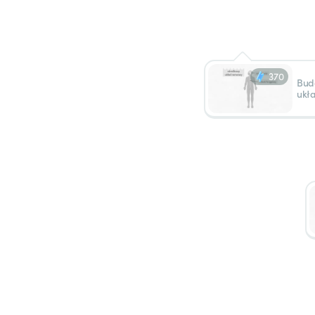
370
Bud
ukł