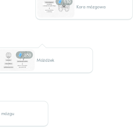
530
Kora mózgowa
280
Móżdżek
ń mózgu