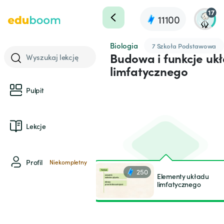
17
11100
Biologia
7 Szkoła Podstawowa
Budowa i funkcje uk
Wyszukaj lekcję
limfatycznego
Pulpit
Lekcje
Profil
Niekompletny
250
Elementy układu
limfatycznego