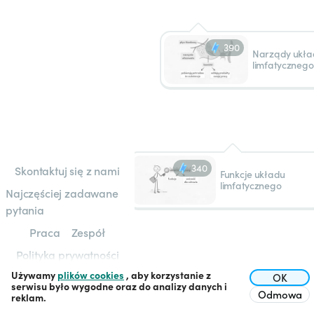
390
Narządy ukła
limfatycznego
340
Skontaktuj się z nami
Funkcje układu
limfatycznego
Najczęściej zadawane
pytania
Praca
Zespół
Polityka prywatności
Używamy
plików cookies
, aby korzystanie z
Regulamin
OK
serwisu było wygodne oraz do analizy danych i
Odmowa
reklam.