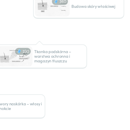
360
Budowa skóry właściwej
230
Tkanka podskórna –
warstwa ochronna i
magazyn tłuszczu
wory naskórka – włosy i
nokcie