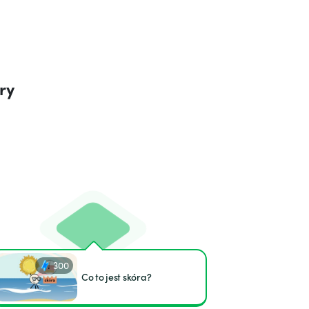
ry
300
Co to jest skóra?