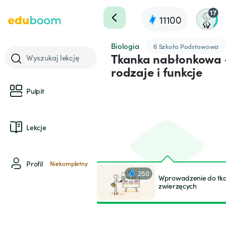
17
11100
Biologia
6 Szkoła Podstawowa
Tkanka nabłonkowa 
Wyszukaj lekcję
rodzaje i funkcje
Pulpit
Lekcje
Profil
Niekompletny
250
Wprowadzenie do tk
zwierzęcych