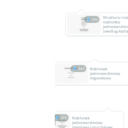
Struktura i ro
510
nabłonka
jednowarstw
(według kszta
340
Nabłonek
jednowarstwowy
migawkowy
370
Nabłonek
jednowarstwowy
zmysłowy i gruczołowy