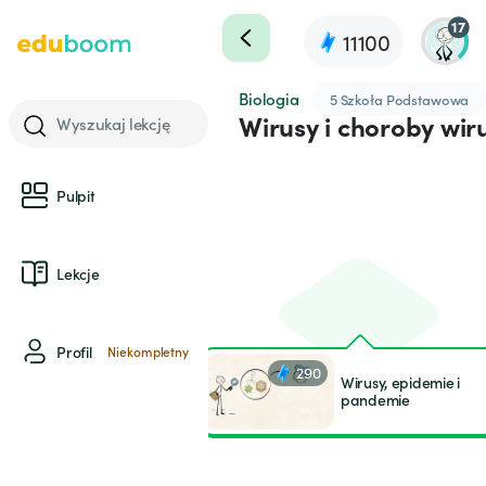
17
11100
Biologia
5 Szkoła Podstawowa
Wirusy i choroby wi
Wyszukaj lekcję
Pulpit
Lekcje
Profil
Niekompletny
290
Wirusy, epidemie i
pandemie