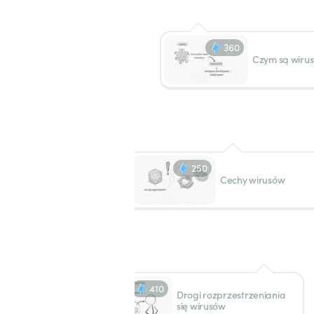
360
Czym są wirus
250
Cechy wirusów
410
Drogi rozprzestrzeniania
się wirusów